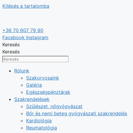
Kilépés a tartalomba
+36 70 607 79 90
Facebook
Instagram
Keresés
Keresés
Rólunk
Szakorvosaink
Galéria
Egészségpénztárak
Szakrendelések
Szülészet, nőgyógyászat
Bőr és nemi beteg gyógyászati szakrendelés
Kardiológia
Reumatológia